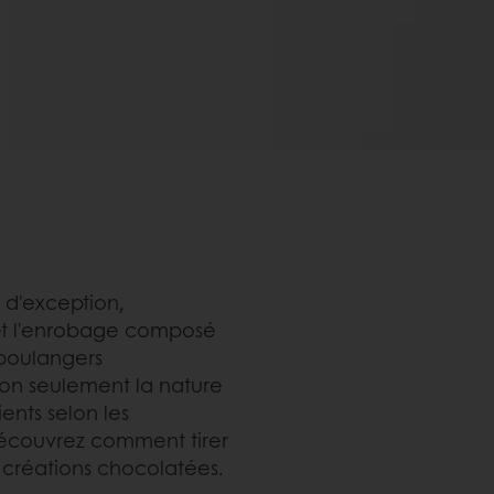
s d'exception,
 et l'enrobage composé
t boulangers
non seulement la nature
ents selon les
 découvrez comment tirer
s créations chocolatées.