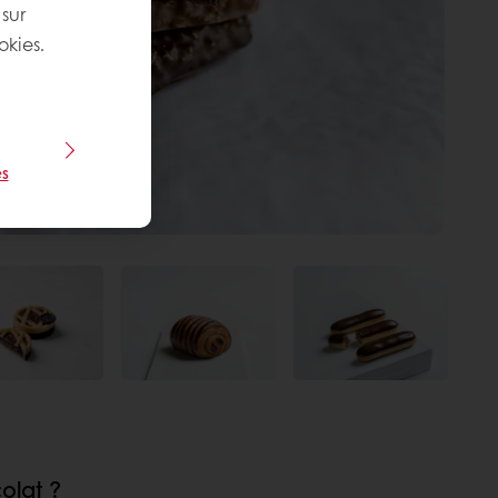
 sur
okies.
s
olat ?