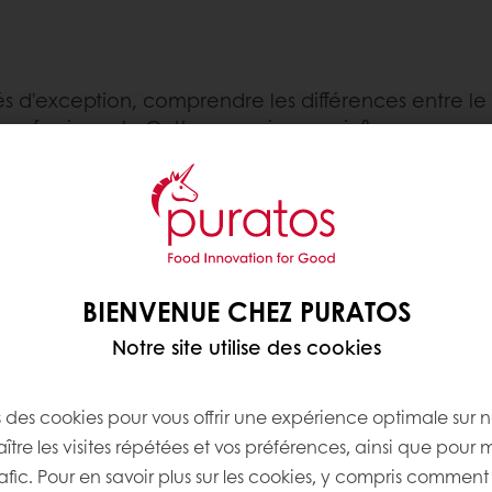
atés d'exception, comprendre les différences entre l
rs professionnels. Cette connaissance influence non 
ations. Explorons les différences clés et découvrez c
de cacao, de beurre de
BIENVENUE CHEZ PURATOS
 du chocolat, il doit
ales de cacao, dont au
Notre site utilise des cookies
tières sèches de cacao
s des cookies pour vous offrir une expérience optimale sur n
tre les visites répétées et vos préférences, ainsi que pour 
us qui consiste à le
rafic. Pour en savoir plus sur les cookies, y compris comment 
biliser les cristaux de