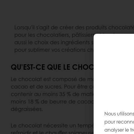
Lorsqu'il s'agit de créer des produits chocol
pour les chocolatiers, pâtissiers et boulange
aussi le choix des ingrédients selon les applic
pour sublimer vos créations chocolatées.
QU’EST-CE QUE LE CHOCOLAT ?
Le chocolat est composé de matières solides 
cacao et de sucres. Pour être considéré comme
contenir au moins 35 % de matières sèches tot
moins 18 % de beurre de cacao et 14 % de ma
dégraissées.
Nous utilison
pour reconnaî
Le chocolat nécessite un tempérage, un process
analyser le t
refroidir et le chauffer soigneusement afin de sta