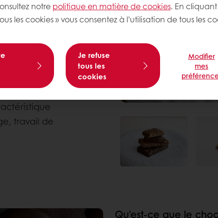
consultez notre
politique en matière de cookies
. En cliquant
ante et une texture
ous les cookies » vous consentez à l’utilisation de tous les co
te
Je refuse
Modifier
tous les
mes
préférence
o, sucre
cookies
ractéristique
, travail de
Qu'est-ce que le choc