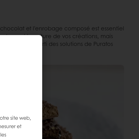
e chocolat et l'enrobage composé est essentiel
seulement la nature de vos créations, mais
omment tirer parti des solutions de Puratos
otre site web,
mesurer et
les