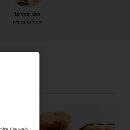
Le coin des
restaurateurs
ts
négoce
otre site web,