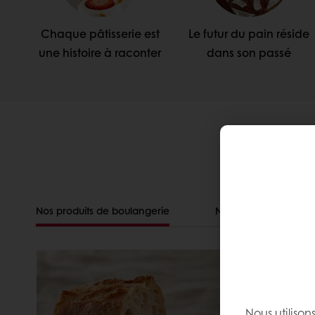
Baba au rhum.
Chaque pâtisserie est
Le futur du pain réside
Je découvre !
une histoire à raconter
dans son passé
D
Nos produits de boulangerie
Nos produits de pâtis
Nous utilison