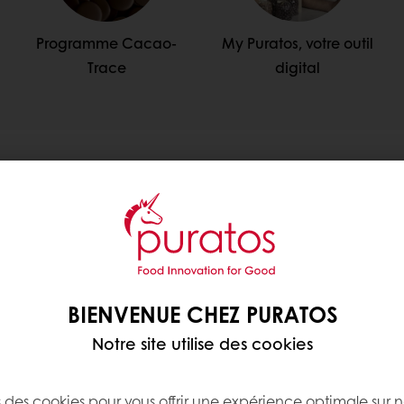
Programme Cacao-
My Puratos, votre outil
Trace
digital
écouvrez nos gammes de produi
serie
Nos produits de chocolat
Nos produits de 
BIENVENUE CHEZ PURATOS
Notre site utilise des cookies
s des cookies pour vous offrir une expérience optimale sur n