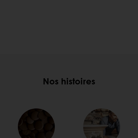
Nos histoires
COMME
S VU...
 en redécouvrant sa recette
 3 nouvelles revisites du