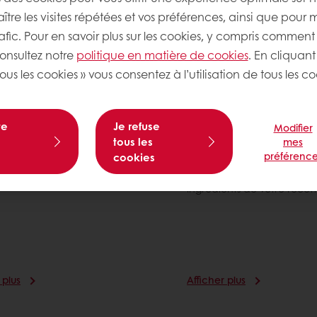
tre les visites répétées et vos préférences, ainsi que pour 
rafic. Pour en savoir plus sur les cookies, y compris comment 
consultez notre
politique en matière de cookies
. En cliquant
ous les cookies » vous consentez à l’utilisation de tous les co
n liquide actif de
Mimetic Essentiel 2
e Sapore Olympie
Plaque
®
Découvrez Mimetic Essenti
te
Je refuse
Modifier
nouvelle génération de ma
tous les
mes
Olympie est un levain
grasse fonctionnelle dont 
 actif de seigle CRC® avec
préférence
cookies
composition neutre perme
 fermentaire.
d'accentuer les saveurs de
ingrédients de votre recett
 plus
Afficher plus