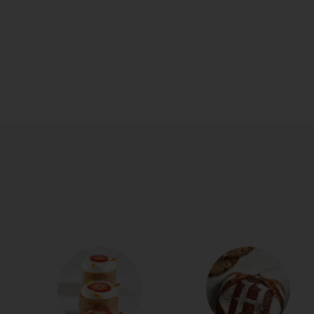
LE BABA AU RHUM, 
VOUS NE L'AVEZ JAMAI
Plongez dans l'histoire de cette pâtisserie mythique
incontournable. Puis laissez place à l'innovation avec