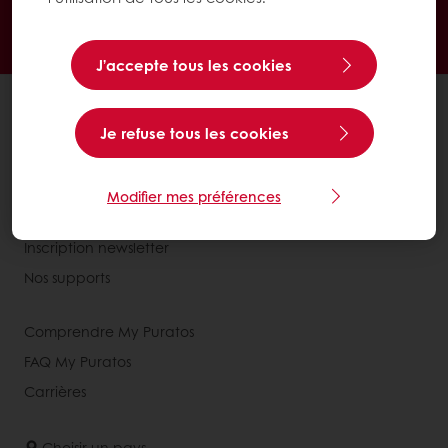
Promotions exclusives
Accès à vos informations personnelles (factures)
J’accepte tous les cookies
Tous les produits
Je refuse tous les cookies
Recettes
A propos de Puratos
Modifier mes préférences
Nous contacter
Inscription newsletter
Nos supports
Comprendre My Puratos
FAQ My Puratos
Carrières
Choisir un pays