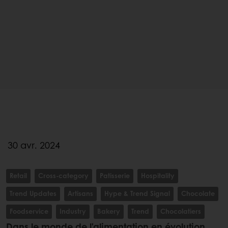
30 avr. 2024
Retail
Cross-category
Patisserie
Hospitality
Trend Updates
Artisans
Hype & Trend Signal
Chocolate
Foodservice
Industry
Bakery
Trend
Chocolatiers
Dans le monde de l'alimentation en évolution