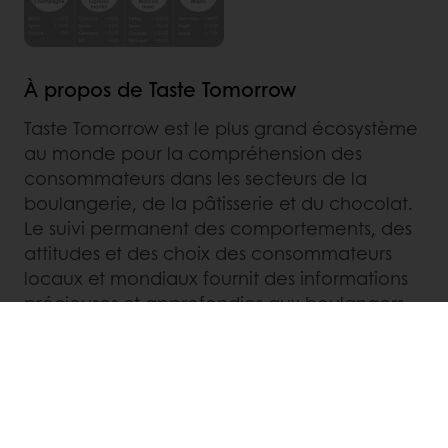
À propos de Taste Tomorrow
Taste Tomorrow est le plus grand écosystème
au monde pour la compréhension des
consommateurs dans les secteurs de la
boulangerie, de la pâtisserie et du chocolat.
Le suivi permanent des comportements, des
attitudes et des choix des consommateurs
locaux et mondiaux fournit des informations
précieuses et approfondies aux boulangers,
pâtissiers, chocolatiers, détaillants et
fabricants de produits alimentaires. Nous
pouvons utiliser ces informations pour suivre
l'évolution des tendances et en révéler de
nouvelles.
En savoir plus sur notre