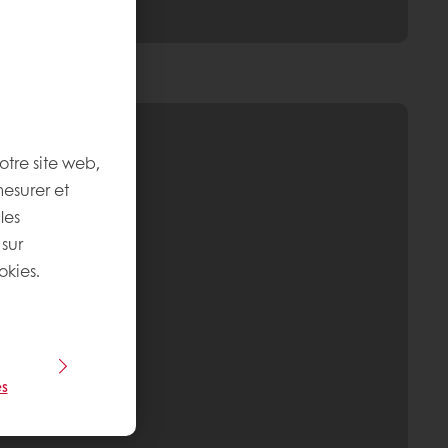
otre site web,
mesurer et
les
 sur
okies.
s