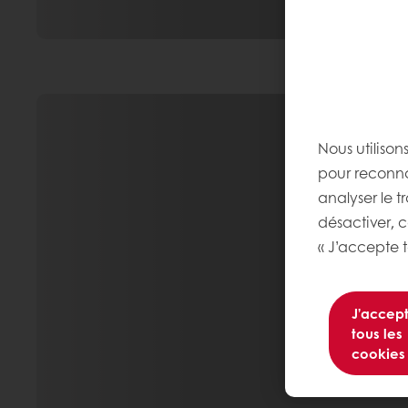
Nous utilison
pour reconnaî
analyser le t
désactiver, 
« J’accepte t
J’accep
tous les
cookies