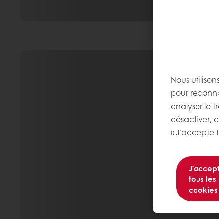
Nous utilison
pour reconnaî
analyser le t
désactiver, 
« J’accepte t
J’accep
tous les
cookies