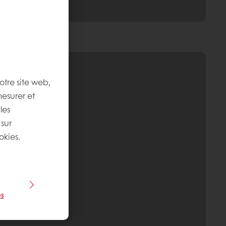
otre site web,
mesurer et
les
 sur
okies.
s