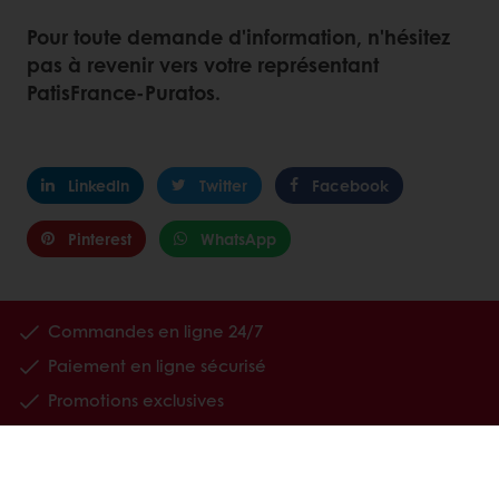
Pour toute demande d'information, n'hésitez
pas à revenir vers votre représentant
PatisFrance-Puratos.
LinkedIn
Twitter
Facebook
Pinterest
WhatsApp
Commandes en ligne 24/7
Paiement en ligne sécurisé
Promotions exclusives
Accès à vos informations personnelles (factures)
Tous les produits