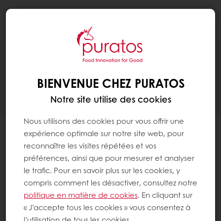
Togg
navi
Oups! Quelque chose s’est mal
BIENVENUE CHEZ PURATOS
passé
Notre site utilise des cookies
Nous utilisons des cookies pour vous offrir une
expérience optimale sur notre site web, pour
Une demande de création de compte a déjà été
reconnaître les visites répétées et vos
faite pour votre entreprise
préférences, ainsi que pour mesurer et analyser
La validation de votre compte peut prendre plusieurs
le trafic. Pour en savoir plus sur les cookies, y
jours.
compris comment les désactiver, consultez notre
Si vous vous êtes inscrit il y a plus d’une semaine et
politique en matière de cookies
. En cliquant sur
que vous n’avez pas reçu l’e-mail de confirmation,
« J’accepte tous les cookies » vous consentez à
veuillez vérifier votre dossier spam.
l’utilisation de tous les cookies.