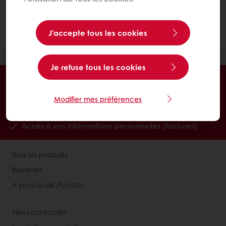
Si vous rencontrez toujours des problèmes, n’hésitez
pas à contacter votre commercial.
J’accepte tous les cookies
Je refuse tous les cookies
Commandes en ligne 24/7
Paiement en ligne sécurisé
Modifier mes préférences
Promotions exclusives
Accès à vos informations personnelles (factures)
Tous les produits
Recettes
A propos de Puratos
Nous contacter