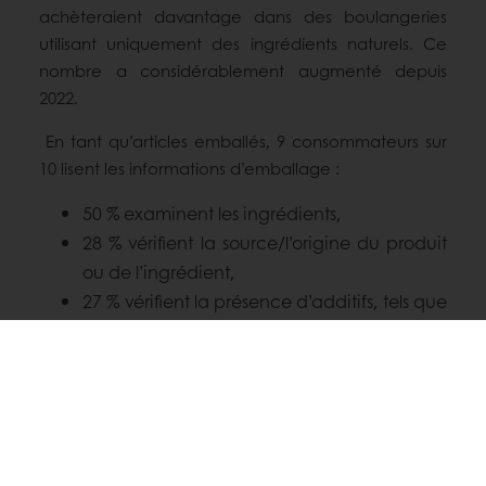
achèteraient davantage dans des boulangeries
utilisant uniquement des ingrédients naturels. Ce
nombre a considérablement augmenté depuis
2022.
En tant qu’articles emballés, 9 consommateurs sur
10 lisent les informations d’emballage :
50 % examinent les ingrédients,
28 % vérifient la source/l’origine du produit
ou de l’ingrédient,
27 % vérifient la présence d’additifs, tels que
des conservateurs, des arômes artificiels et
des colorants.