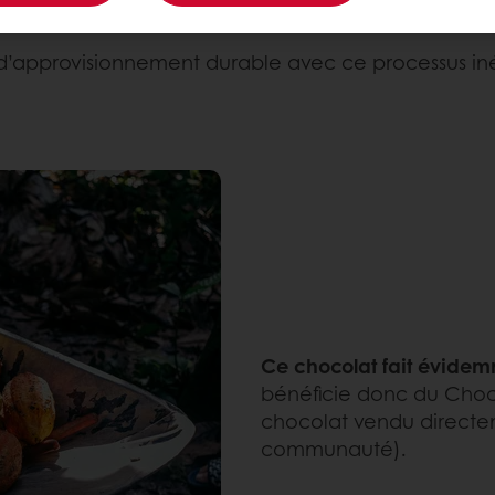
 d’approvisionnement durable avec ce processus iné
Ce chocolat fait évide
bénéficie donc du Choc
chocolat vendu directem
communauté).