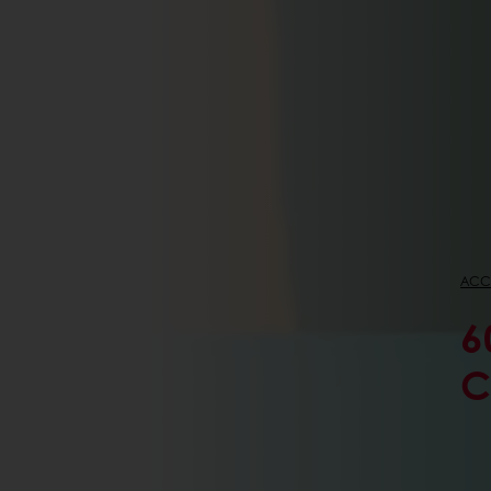
ACC
6
C