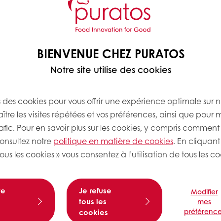
BIENVENUE CHEZ PURATOS
Notre site utilise des cookies
s des cookies pour vous offrir une expérience optimale sur n
tre les visites répétées et vos préférences, ainsi que pour 
rafic. Pour en savoir plus sur les cookies, y compris comment 
consultez notre
politique en matière de cookies
. En cliquant
ous les cookies » vous consentez à l’utilisation de tous les co
te
Je refuse
Modifier
ducteur de cacao, de la récolte à la transformation
tous les
mes
s peuvent
profiter du plein potentiel de saveur de la 
préférence
cookies