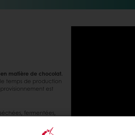
 en matière de chocolat.
 le temps de production
approvisionnement est
 séchées, fermentées,
 un chocolat