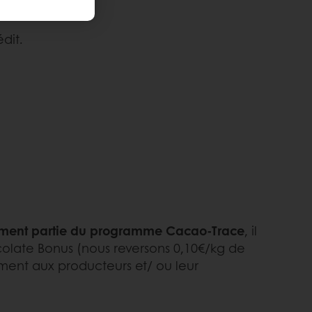
dit.
mment partie du programme Cacao-Trace
, il
olate Bonus (nous reversons 0,10€/kg de
ent aux producteurs et/ ou leur