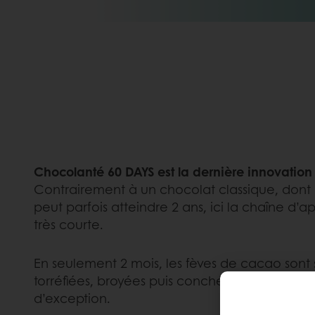
Chocolanté 60 DAYS est la dernière innovation
Contrairement à un chocolat classique, dont
peut parfois atteindre 2 ans, ici la chaîne d’
très courte.
En seulement 2 mois, les fèves de cacao sont
torréfiées, broyées puis conchées pour créer
d’exception.