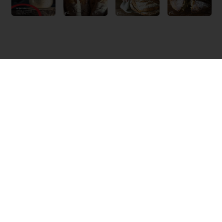
Découvrez nos différents levains
Commandes en ligne 24/7
Paiement en ligne sécurisé
Promotions exclusives
Accès à vos informations personnelles (factures)
Tous les produits