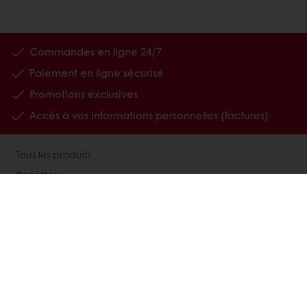
Commandes en ligne 24/7
Paiement en ligne sécurisé
Promotions exclusives
Accès à vos informations personnelles (factures)
Tous les produits
Recettes
A propos de Puratos
Nous contacter
Inscription newsletter
Nos supports