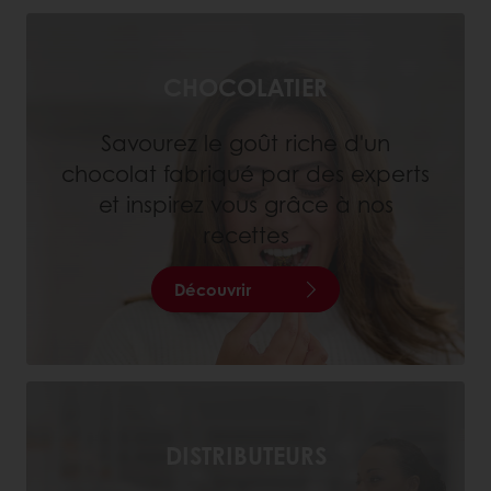
CHOCOLATIER
Savourez le goût riche d'un
chocolat fabriqué par des experts
et inspirez vous grâce à nos
recettes
Découvrir
DISTRIBUTEURS