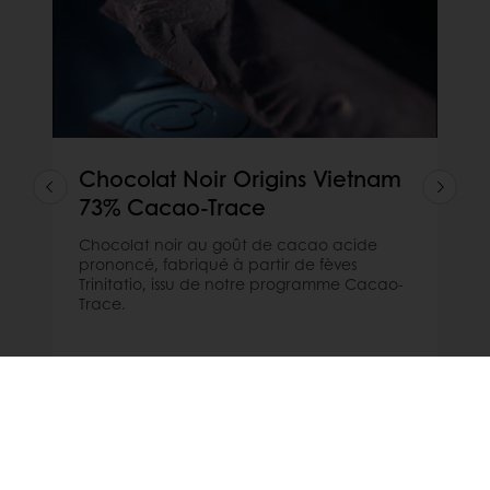
Chocolat Noir Origins Vietnam
73% Cacao-Trace
Chocolat noir au goût de cacao acide
prononcé, fabriqué à partir de fèves
Trinitatio, issu de notre programme Cacao-
Trace.
Afficher plus