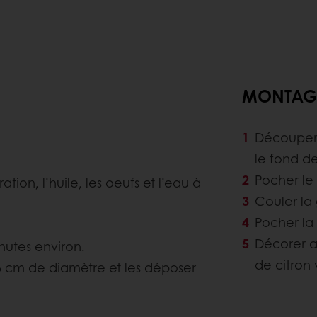
MONTAG
Découper 
le fond de
Pocher le 
ion, l’huile, les oeufs et l’eau à
Couler la
Pocher la 
Décorer a
nutes environ.
de citron 
 6 cm de diamètre et les déposer