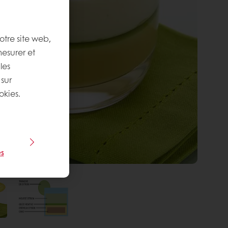
otre site web,
mesurer et
les
 sur
okies.
s