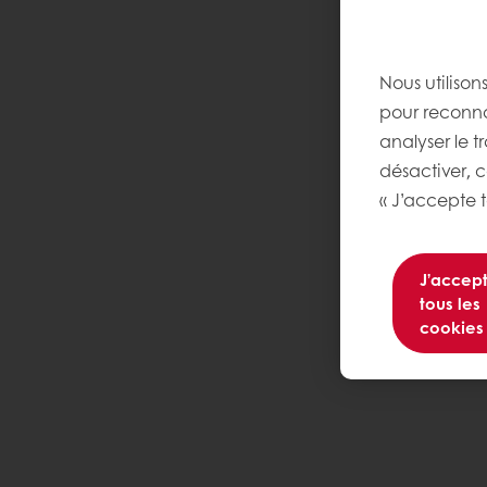
Nous utilison
pour reconnaî
analyser le t
désactiver, 
« J’accepte t
J’accep
tous les
cookies