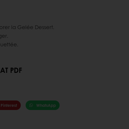
rporer la Gelée Dessert.
ger.
uettée.
AT PDF
Pinterest
WhatsApp