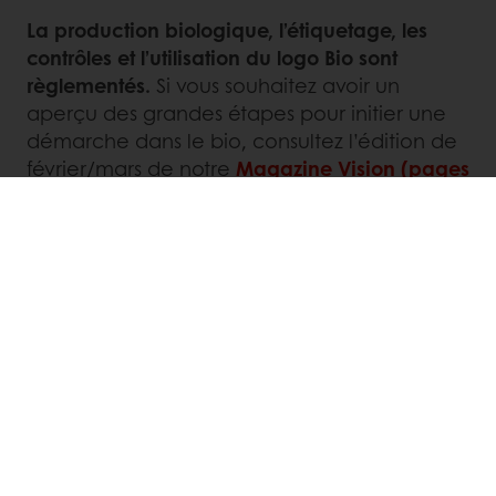
La production biologique, l’étiquetage, les
contrôles et l’utilisation du logo Bio sont
règlementés.
Si vous souhaitez avoir un
aperçu des grandes étapes pour initier une
démarche dans le bio, consultez l’édition de
février/mars de notre
Magazine Vision (pages
6 à 8).
LinkedIn
Twitter
Facebook
Pinterest
WhatsApp