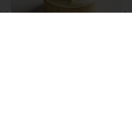
Recette MOF - Tartelette Pistache-
Framboise
Afficher plus
Commandes en ligne 24/7
Paiement en ligne sécurisé
Promotions exclusives
Accès à vos informations personnelles (factures)
Tous les produits
Recettes