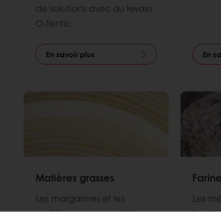
de solutions avec du levain
O-tentic.
En savoir plus
En sa
Matières grasses
Farin
Les margarines et les
Les m
matières grasses sont des
boulan