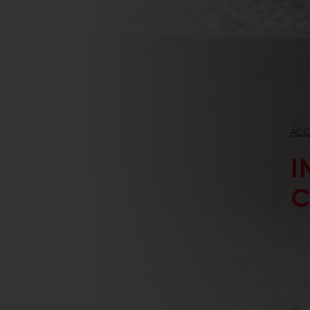
ACC
I
C