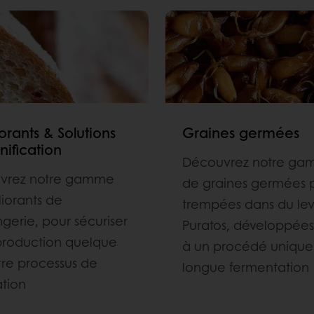
orants & Solutions
Graines germées
nification
Découvrez notre g
vrez notre gamme
de graines germées 
iorants de
trempées dans du lev
gerie, pour sécuriser
Puratos, développée
production quelque
à un procédé unique
otre processus de
longue fermentation
ation