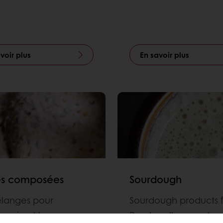
voir plus
En savoir plus
es composées
Sourdough
élanges pour
Sourdough products 
gerie et les
Puratos allow you to