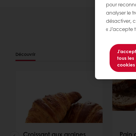
pour reconnaî
analyser le t
désactiver, 
« J’accepte t
J’accep
Découvrir
tous les
cookies
Croissant aux graines
Pain 