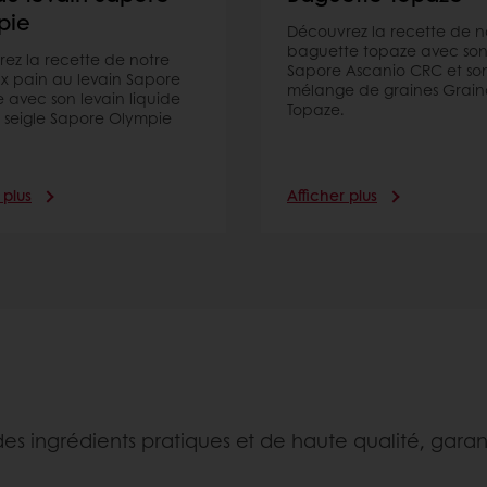
pie
Découvrez la recette de n
baguette topaze avec son
ez la recette de notre
Sapore Ascanio CRC et so
ux pain au levain Sapore
mélange de graines Grain
 avec son levain liquide
Topaze.
e seigle Sapore Olympie
 plus
Afficher plus
nt des ingrédients pratiques et de haute qualité, gar