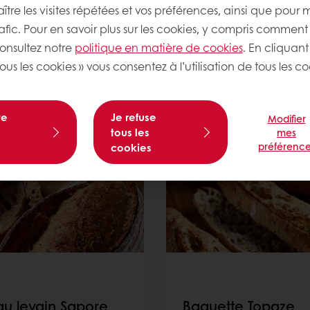
tre les visites répétées et vos préférences, ainsi que pour 
rafic. Pour en savoir plus sur les cookies, y compris comment 
consultez notre
politique en matière de cookies
. En cliquant
ous les cookies » vous consentez à l’utilisation de tous les co
Nos recettes de boulangerie
te
Je refuse
Modifier
tous les
mes
préférence
cookies
au levain Sapore
Baguette Topaze