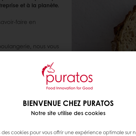
treprise et à la planète.
savoir-faire en
boulangerie, nous vous
ureux
, mais aussi dotés
ès recherchés.
nstante, en étudiant
s consommateurs afin de
mettent d’élever l’art de
BIENVENUE CHEZ PURATOS
Notre site utilise des cookies
s des cookies pour vous offrir une expérience optimale sur n