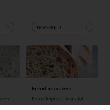
En savoir plus
Bread improvers
from
Bread Improver is a vital
product for the bakery