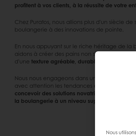
profitent à vos clients, à la réussite de votre en
Chez Puratos, nous allions plus d'un siècle de 
boulangerie à des innovations de pointe.
En nous appuyant sur le riche héritage de la 
aidons à créer des pains non seulement
savo
d'une
texture agréable
,
durables
,
nutritifs
et
tr
Nous nous engageons dans une innovation co
avec attention les tendances et attentes de
concevoir des solutions novatrices qui vous per
la boulangerie à un niveau supérieur.
Nous utilison