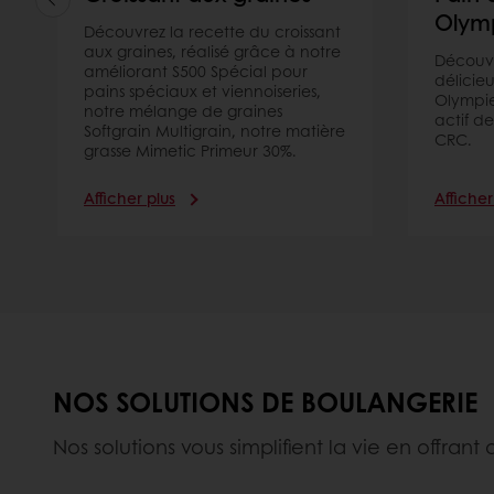
Olym
Découvrez la recette du croissant
aux graines, réalisé grâce à notre
Découvr
améliorant S500 Spécial pour
délicie
pains spéciaux et viennoiseries,
Olympie
notre mélange de graines
actif d
Softgrain Multigrain, notre matière
CRC.
grasse Mimetic Primeur 30%.
Afficher plus
Afficher
NOS SOLUTIONS DE BOULANGERIE
Nos solutions vous simplifient la vie en offra