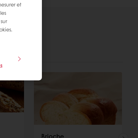
mesurer et
les
 sur
okies.
s
Brioche