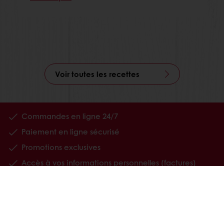
Voir toutes les recettes
Commandes en ligne 24/7
Paiement en ligne sécurisé
Promotions exclusives
Accès à vos informations personnelles (factures)
Tous les produits
Recettes
A propos de Puratos