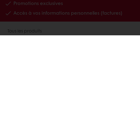
Promotions exclusives
Accès à vos informations personnelles (factures)
Tous les produits
Recettes
A propos de Puratos
Nous contacter
Inscription newsletter
Nos supports
Comprendre My Puratos
FAQ My Puratos
Carrières
Choisir un pays