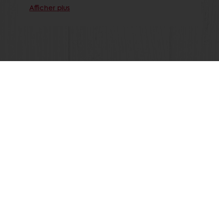
Afficher plus
Voir toutes les recettes
Commandes en ligne 24/7
Paiement en ligne sécurisé
Promotions exclusives
Accès à vos informations personnelles (factures)
Tous les produits
Recettes
A propos de Puratos