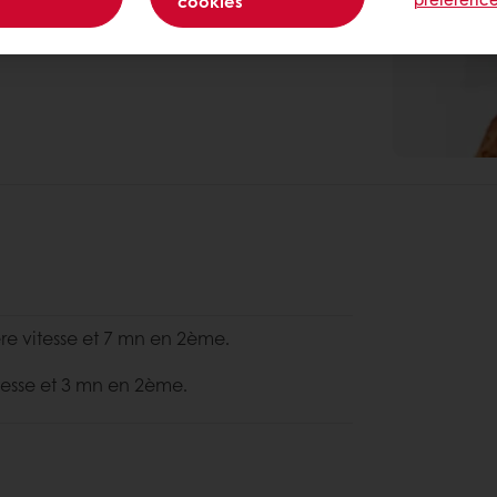
cookies
re vitesse et 7 mn en 2ème.
itesse et 3 mn en 2ème.