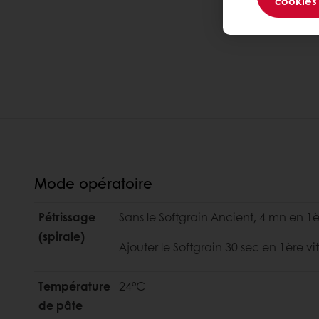
cookies
Mode opératoire
Pétrissage
Sans le Softgrain Ancient, 4 mn en 1è
(spirale)
Ajouter le Softgrain 30 sec en 1ère v
Température
24°C
de pâte