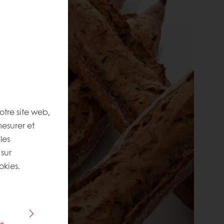
otre site web,
mesurer et
les
 sur
okies.
s