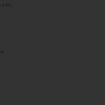
 à 4°C
ame