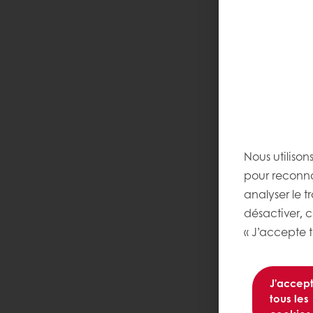
Nous utilison
pour reconnaî
analyser le t
désactiver, 
« J’accepte t
J’accep
tous les