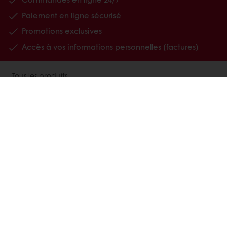
Paiement en ligne sécurisé
Promotions exclusives
Accès à vos informations personnelles (factures)
Tous les produits
Recettes
A propos de Puratos
Nous contacter
Inscription newsletter
Nos supports
Comprendre My Puratos
FAQ My Puratos
Carrières