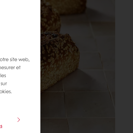
otre site web,
mesurer et
les
 sur
okies.
s