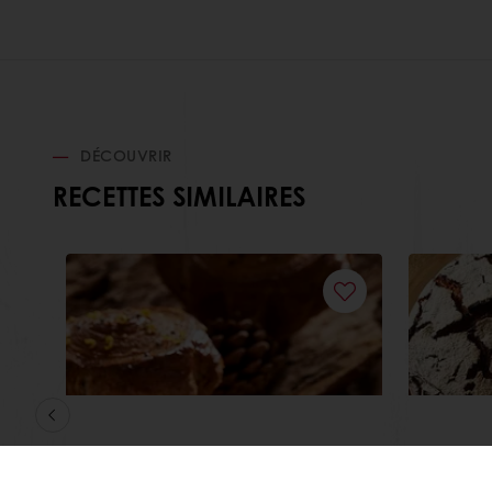
DÉCOUVRIR
RECETTES SIMILAIRES
Pain au seigle & citron
Tourte
feuilleté