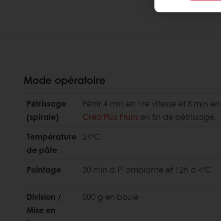
Mode opératoire
Pétrissage
Pétrir 4 min en 1re vitesse et 8 min e
(spirale)
Créa’Plus Fruits
en fin de pétrissage.
Température
24°C
de pâte
Pointage
30 min à T° ambiante et 12h à 4°C
Division /
500 g en boule
Mise en