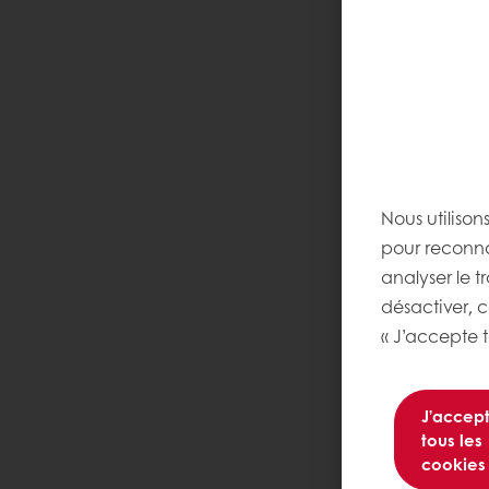
Nous utilison
pour reconnaî
analyser le t
désactiver, 
« J’accepte t
J’accep
tous les
cookies