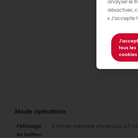
analyser le t
désactiver, 
« J’accepte t
J’accep
tous les
cookies
Mode opératoire
Pétrissage
4 min en première vitesse puis 6-7 
au batteur