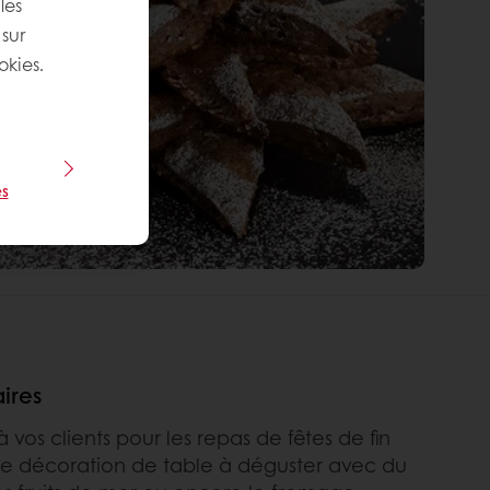
les
 sur
okies.
s
ires
 vos clients pour les repas de fêtes de fin
e décoration de table à déguster avec du