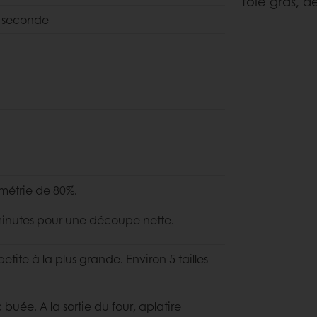
foie gras, d
n seconde
métrie de 80%.
 minutes pour une découpe nette.
petite à la plus grande. Environ 5 tailles
uée. A la sortie du four, aplatire