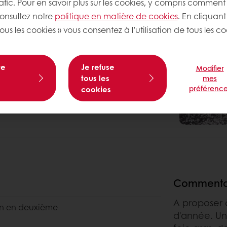
rafic. Pour en savoir plus sur les cookies, y compris comment 
consultez notre
politique en matière de cookies
. En cliquant
ous les cookies » vous consentez à l’utilisation de tous les co
te
Je refuse
Modifier
tous les
mes
préférence
cookies
Commenta
A proposer à
min en deuxième
d'année. Un