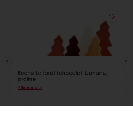
Bûche La forêt (chocolat, banane,
praliné)
Afficher plus