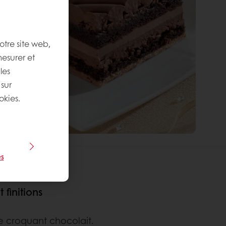
otre site web,
mesurer et
les
 sur
okies.
s
finitions
e croquant chocolait.