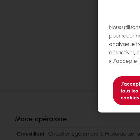
Nous utilison
pour reconnaî
analyser le t
désactiver, 
« J’accepte t
J’accep
tous les
cookies
Mode opératoire
Croustillant
Chauffer légèrement le Pralicrac au fo