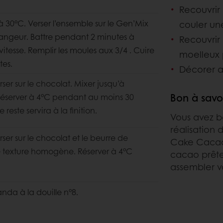
Recouvrir
à 30°C. Verser l’ensemble sur le Gen’Mix
couler u
angeur. Battre pendant 2 minutes à
Recouvrir
vitesse. Remplir les moules aux 3/4 . Cuire
moelleux 
tes.
Décorer 
ser sur le chocolat. Mixer jusqu’à
Bon à savo
Réserver à 4°C pendant
au moins 30
 reste servira à la finition.
Vous avez b
réalisation 
ser sur le chocolat et le beurre de
Cake Cacao 
e texture homogène. Réserver à 4°C
cacao prêtes
assembler v
da à la douille n°8.