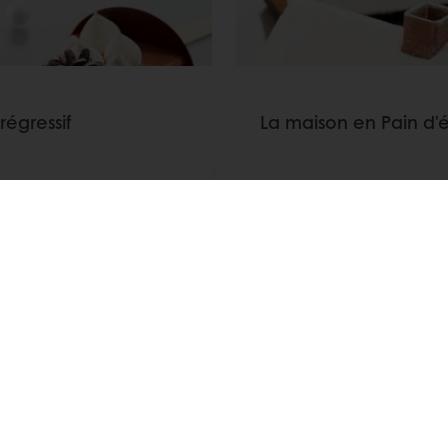
 régressif
La maison en Pain d'
 plus
Afficher plus
Voir toutes les recettes
ent en ligne sécurisé
Promotions exclusives
Accès 