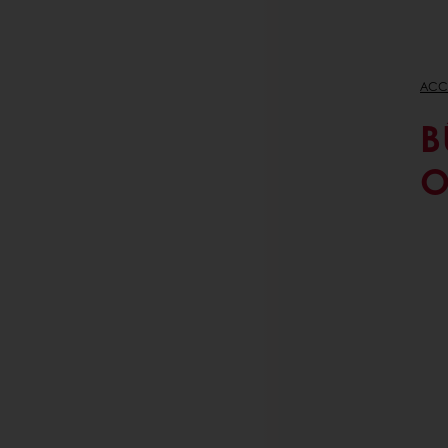
ACC
B
O