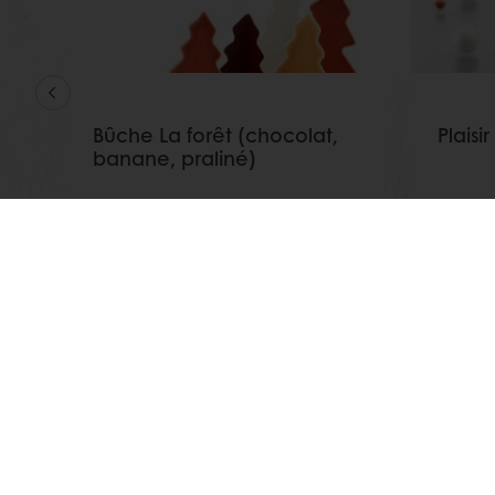
Bûche La forêt (chocolat,
Plaisir
banane, praliné)
Afficher plus
Afficher
Commandes en ligne 24/7
Paiem