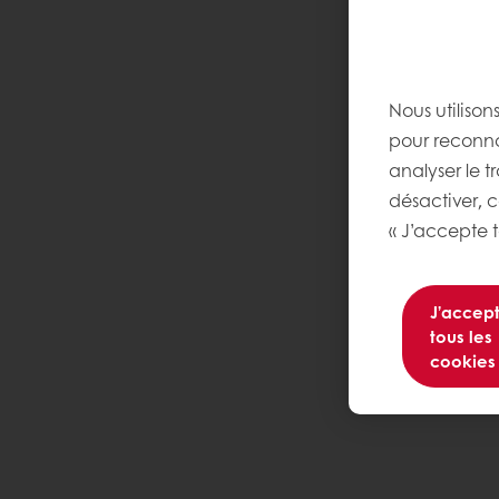
Nous utilison
pour reconnaî
analyser le t
désactiver, 
« J’accepte t
J’accep
tous les
cookies