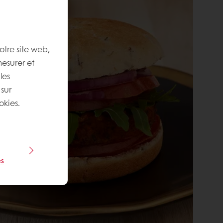
otre site web,
mesurer et
les
 sur
okies.
s