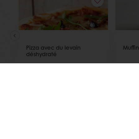
Pizza avec du levain
Muffin
déshydraté
Afficher plus
Afficher
Commandes en ligne 24/7
Paiem