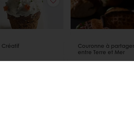
 Créatif
Couronne à partage
entre Terre et Mer
 plus
Afficher plus
Voir toutes les recettes
ent en ligne sécurisé
Promotions exclusives
Accès 