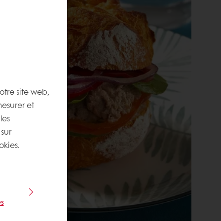
otre site web,
mesurer et
les
 sur
okies.
s