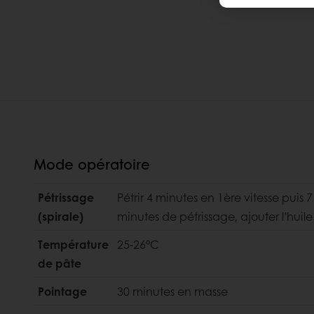
Mode opératoire
Pétrissage
Pétrir 4 minutes en 1ère vitesse puis
(spirale)
minutes de pétrissage, ajouter l’huile d
Température
25-26°C
de pâte
Pointage
30 minutes en masse