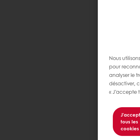
Nous utilison
pour reconnaî
analyser le t
désactiver, 
« J’accepte t
J’accep
tous les
cookies