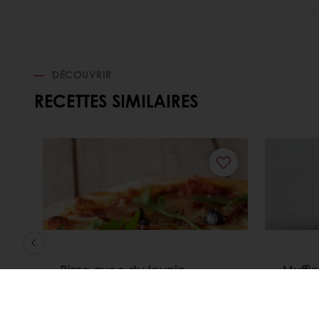
DÉCOUVRIR
RECETTES SIMILAIRES
Pizza avec du levain
Muffin
déshydraté