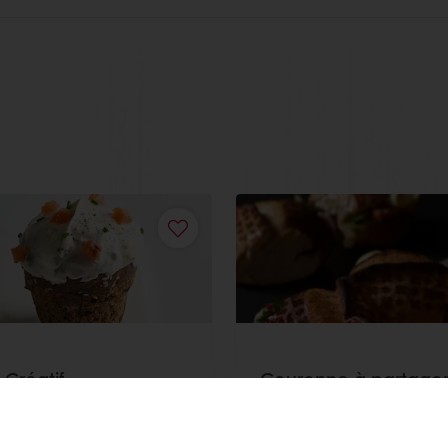
 Créatif
Couronne à partage
entre Terre et Mer