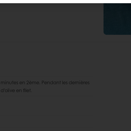
 7 minutes en 2ème. Pendant les dernières
’olive en filet.