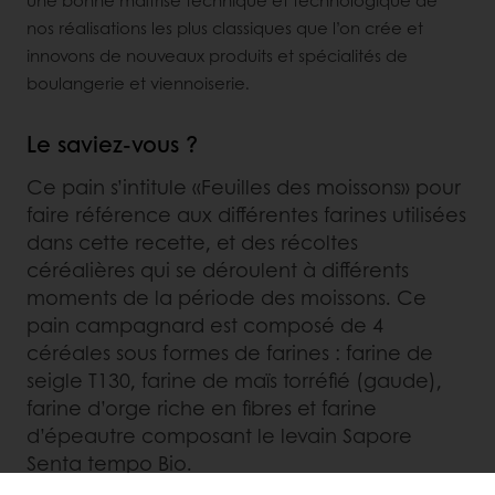
une bonne maîtrise technique et technologique de
nos réalisations les plus classiques que l’on crée et
innovons de nouveaux produits et spécialités de
boulangerie et viennoiserie.
Le saviez-vous ?
Ce pain s’intitule «Feuilles des moissons» pour
faire référence aux différentes farines utilisées
dans cette recette, et des récoltes
céréalières qui se déroulent à différents
moments de la période des moissons. Ce
pain campagnard est composé de 4
céréales sous formes de farines : farine de
seigle T130, farine de maïs torréfié (gaude),
farine d’orge riche en fibres et farine
d’épeautre composant le levain Sapore
Senta tempo Bio.