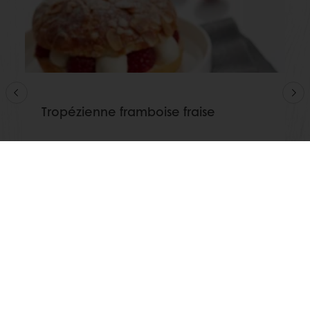
Tropézienne framboise fraise
Afficher plus
Voir toutes les recettes