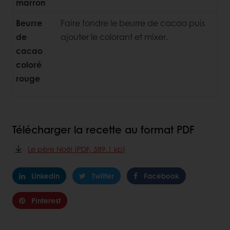
marron
Beurre
Faire fondre le beurre de cacao puis
de
ajouter le colorant et mixer.
cacao
coloré
rouge
Télécharger la recette au format PDF
Le père Noël (PDF, 589.1 kb)
LinkedIn
Twitter
Facebook
Pinterest