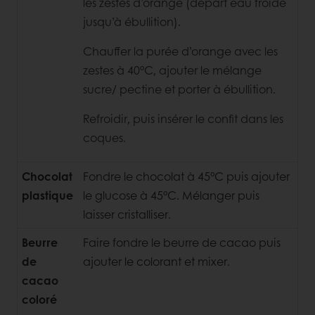
les
zestes d’orange (départ eau froide
jusqu’à ébullition).
Chauffer la
purée d’orange avec les
zestes à 40°C, ajouter le mélange
sucre/ pectine et porter à ébullition.
Refroidir, puis insérer le confit dans
les
coques.
Chocolat
Fondre le chocolat à 45°C puis ajouter
plastique
le glucose à 45°C. Mélanger
puis
laisser cristalliser.
Beurre
Faire fondre le beurre de cacao puis
de
ajouter le colorant et mixer.
cacao
coloré