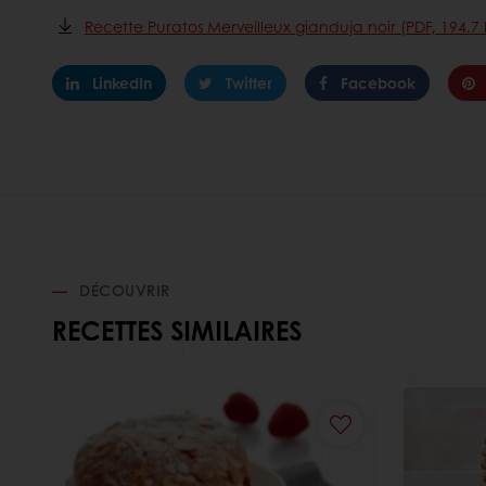
Recette Puratos Merveilleux gianduja noir (PDF, 194.7 
LinkedIn
Twitter
Facebook
DÉCOUVRIR
RECETTES SIMILAIRES