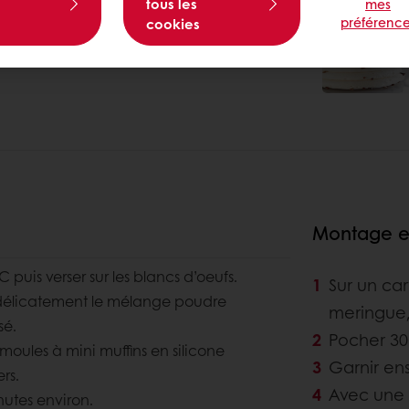
tous les
mes
préférence
cookies
Montage et 
C puis verser sur les blancs d’oeufs.
Sur un ca
r délicatement le mélange poudre
meringue,
sé.
Pocher 30
moules à mini muffins en silicone
Garnir en
rs.
Avec une 
nutes environ.