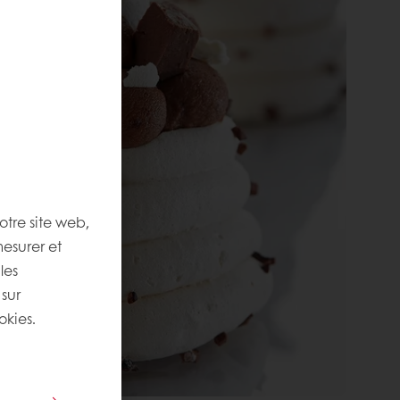
otre site web,
mesurer et
les
 sur
okies.