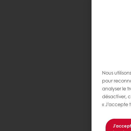
Nous utilison
pour reconnaî
analyser le t
désactiver, 
« J’accepte t
J’accep