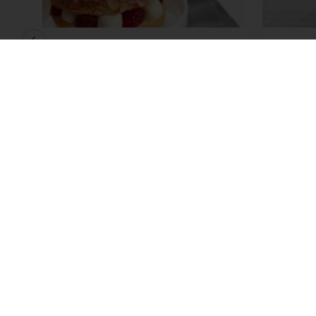
Tropézienne framboise
TOUS 
fraise
JEUX -
Afficher plus
Afficher
Commandes en ligne 24/7
Paiem