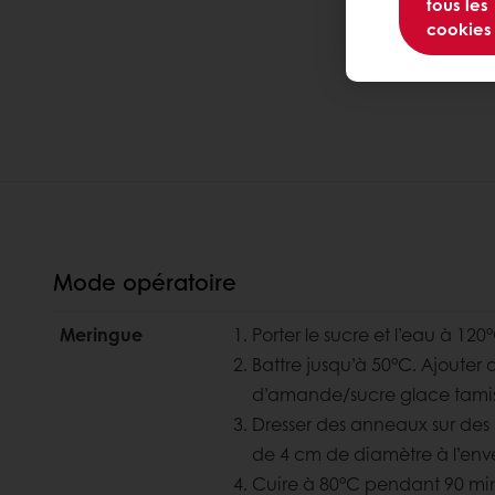
tous les
cookies
Mode opératoire
Meringue
Porter le sucre et l’eau à 120°
Battre jusqu’à 50°C. Ajoute
d’amande/sucre glace tami
Dresser des anneaux sur des 
de 4 cm de diamètre à l’enve
Cuire à 80°C pendant 90 mi