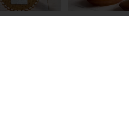
ENSEMBLE VERS LES
Madeleine Bien-Être
 Médaille du sportif
 plus
Afficher plus
Voir toutes les recettes
ent en ligne sécurisé
Promotions exclusives
Accès 