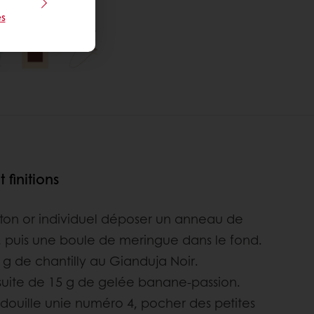
s
finitions
rton or individuel déposer un anneau de
 puis une boule de meringue dans le fond.
 g de chantilly au Gianduja Noir.
suite de 15 g de gelée banane-passion.
douille unie numéro 4, pocher des petites