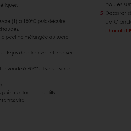
boules sur
étiques.
Décorer d
sucre (1) à 180°C puis décuire
de Gianduj
 chaudes.
chocolat 
et la pectine mélangée au sucre
r le jus de citron vert et réserver.
 la vanille à 60°C et verser sur le
h.
 puis monter en chantilly.
te très vite.