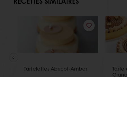
RECETTES SIMILAIRES
Tartelettes Abricot-Amber
Tarte
Giand
Afficher plus
Afficher