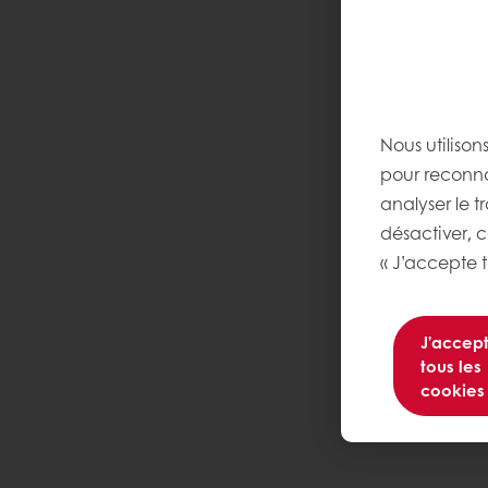
Nous utilison
pour reconnaî
analyser le t
désactiver, 
« J’accepte t
J’accep
tous les
cookies