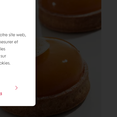
otre site web,
mesurer et
les
 sur
okies.
s