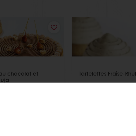
 au chocolat et
Tartelettes Fraise-Rh
uja
 plus
Afficher plus
Voir toutes les recettes