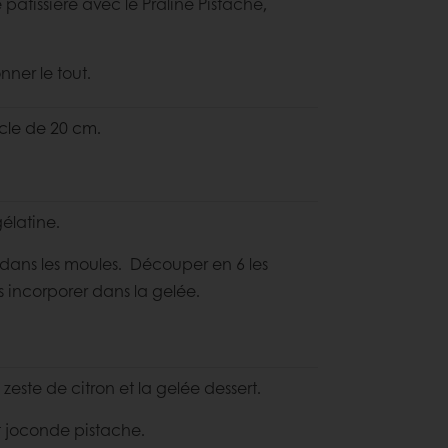
pâtissière avec le Praliné Pistache,
ner le tout.
cle de 20 cm.
gélatine.
g dans les moules. Découper en 6 les
les incorporer dans la gelée.
 zeste de citron et la gelée dessert.
it joconde pistache.