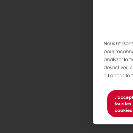
Nous utilison
pour reconnaî
analyser le t
désactiver, 
« J’accepte t
J’accep
tous les
cookies