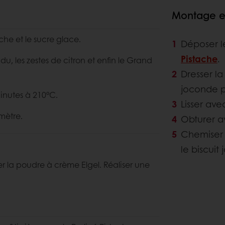
Montage et
che et le sucre glace.
Déposer le
Pistache
.
du, les zestes de citron et enfin le Grand
Dresser la
joconde p
inutes à 210°C.
Lisser ave
mètre.
Obturer a
Chemiser 
le biscuit
ter la poudre à crème Elgel. Réaliser une