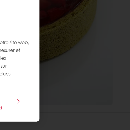
otre site web,
mesurer et
les
 sur
okies.
s