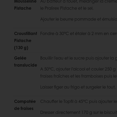
Mousseline
Au batteur à fouet, mélanger la crème 
Pistache
le Pralirex Pistache et le sel.
Ajouter le beurre pommade et émulsion
Croustillant
Fondre à 30°C et étaler à 2 mm en cer
Pistache
(130 g)
Gelée
Bouillir l’eau et le sucre puis ajouter la 
translucide
A 50°C, ajouter l’alcool et couler 250 
fraises fraîches et les framboises puis 
Laisser figer au frigo et surgeler le tout.
Compotée
Chauffer le Topfil à 45°C puis ajouter le
de fraises
Dresser directement 170 g sur le biscu