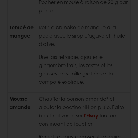
Pocher en moule à raison de 20 g par
pièce
Tombé de
Rôtir la brunoise de mangue à la
mangue
poêle avec le sirop d’agave et l’huile
d’olive.
Une fois refroidie, ajouter le
gingembre frais, les zestes et les
gousses de vanille grattées et la
compoté exotique.
Mousse
Chauffer la boisson amande* et
amande
ajouter la pectine NH en pluie. Faire
bouillir et verser sur
l’Elsay
tout en
continuant de fouetter.
Remettre dans la casserole et cuire