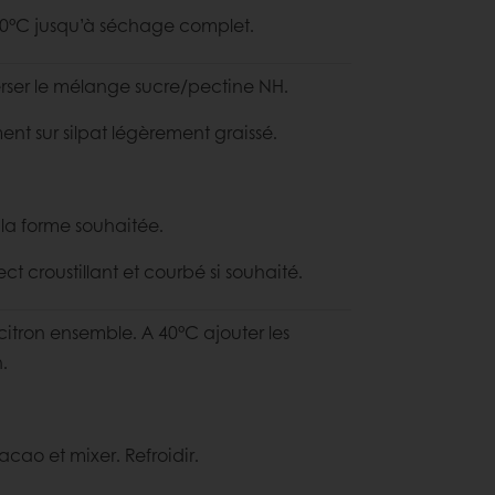
60°C jusqu’à séchage complet.
 verser le mélange sucre/pectine NH.
ement sur silpat légèrement graissé.
e la forme souhaitée.
t croustillant et courbé si souhaité.
e citron ensemble. A 40°C ajouter les
n.
acao et mixer. Refroidir.