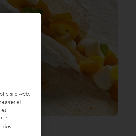
otre site web,
mesurer et
les
 sur
okies.