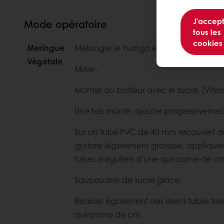
J’accep
Mode opératoire
tous les
cookies
Meringue
Mélanger le Yumgo et l’eau afin de réh
Végétale
Mixer.
Monter au batteur avec le sucre. (Vite
Une fois monté, ajouter progressivemen
Sur un tube PVC de 40 mm recouvert de f
guitare légèrement graissée, applique
tubes irréguliers d’une quinzaine de c
Saupoudrer de sucre glace.
Réaliser également des demi-tubes très fi
quinzaine de cm.