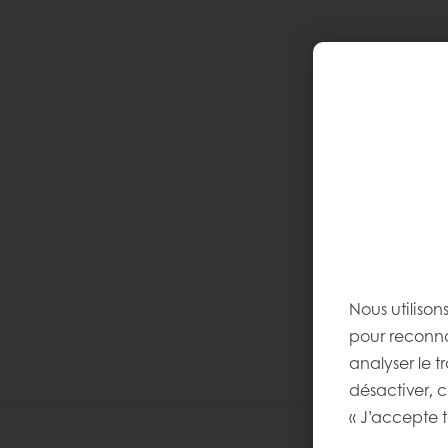
Nous utilison
pour reconnaî
analyser le t
désactiver, 
« J’accepte t