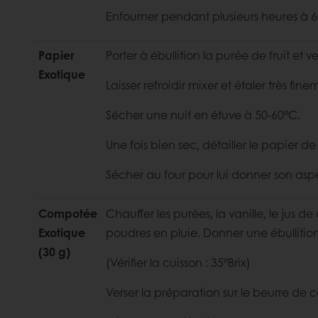
Enfourner pendant plusieurs heures à 
Papier
Porter à ébullition la purée de fruit et
Exotique
Laisser refroidir mixer et étaler très fin
Sécher une nuit en étuve à 50-60°C.
Une fois bien sec, détailler le papier d
Sécher au four pour lui donner son aspec
Compotée
Chauffer les purées, la vanille, le jus d
Exotique
poudres en pluie. Donner une ébullitio
(30 g)
(Vérifier la cuisson : 35°Brix)
Verser la préparation sur le beurre de c