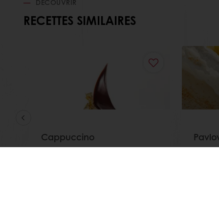
DÉCOUVRIR
RECETTES SIMILAIRES
Cappuccino
Pavlo
Afficher plus
Afficher