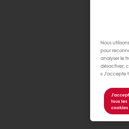
Nous utilison
pour reconnaî
analyser le t
désactiver, 
« J’accepte t
J’accep
tous les
cookies