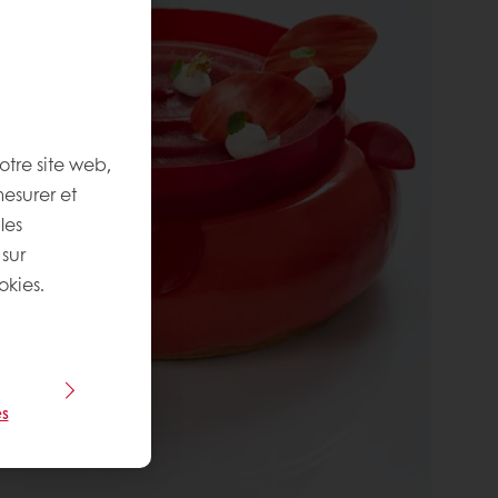
otre site web,
mesurer et
les
 sur
okies.
s