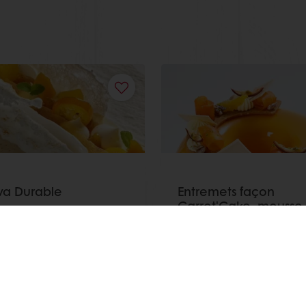
va Durable
Entremets façon
Carrot'Cake, mousse
chocolat blanc
 plus
Afficher plus